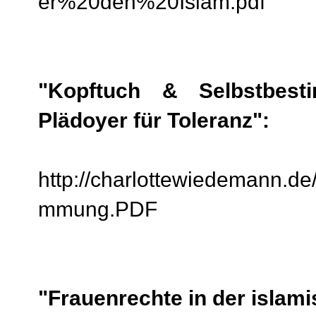
er%20den%20Islam.pdf
"Kopftuch & Selbstbesti
Plädoyer für Toleranz":
http://charlottewiedemann.de/
mmung.PDF
"Frauenrechte in der islami