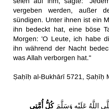
seien auf ihm, sagte: "Jede
vergeben werden, außer den
sündigen. Unter ihnen ist ein M
ihn bedeckt hat, eine böse 
Morgen: 'O Leute, ich habe d
ihn während der Nacht bedeck
was Allah verborgen hat."
Ṣaḥīḥ al-Bukhārī 5721, Ṣaḥī
كُلُّ أُمَّتِي
 اللَّهُ عَلَيْهِ وَسَلَّمَ