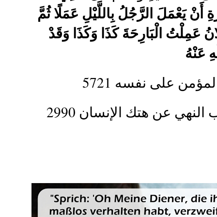
 أَنْ يَعْمَلَ الرَّجُلُ بِاللَّيْلِ عَمَلًا ثُمَّ
َانُ عَمِلْتُ الْبَارِحَةَ كَذَا وَكَذَا وَقَدْ
ِ عَنْهُ
5721 ؤمن على نفسه
2990 صحيح مسلم كتاب الزهد والرقائق باب النهي عن هتك الإنسان