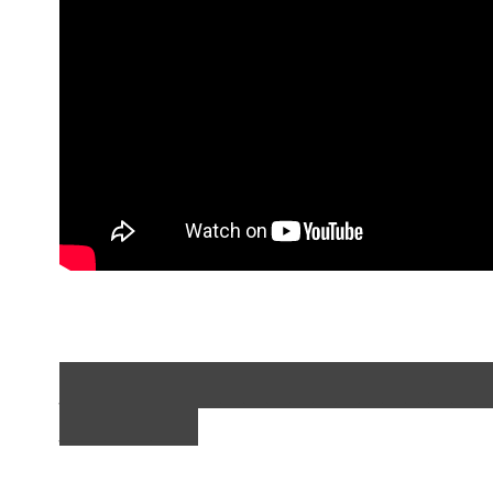
__________________
______