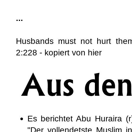
...
Husbands must not hurt them (
2:228 -
kopiert von hier
Es berichtet Abu Huraira (r
"Der vollendetste Muslim i