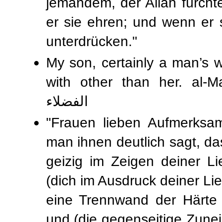
jemandem, der Allah fürchte
er sie ehren; und wenn er si
unterdrücken."
My son, certainly a man’s w
with other than her. al-Makhzumi | هة
الفضلاء
"Frauen lieben Aufmerksam
man ihnen deutlich sagt, das
geizig im Zeigen deiner L
(dich im Ausdruck deiner Lie
eine Trennwand der Härte 
und (die gegenseitige Zune