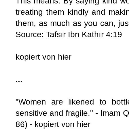
This means: By saying kind wor
treating them kindly and maki
them, as much as you can, jus
Source: Tafsīr Ibn Kathīr 4:19
kopiert von hier
...
"Women are likened to bottl
sensitive and fragile." - Imam 
86) -
kopiert von hier