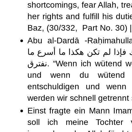
shortcomings, fear Allah, tre
her rights and fulfill his du
Baz, (30/332, Part No. 30) | 
Abu al-Dardā -Raḥimahullah
إذا لم تكن هكذا ما أسرع ما
نفترق. “Wenn ich wütend werde, dann entschuldige mich,
und wenn du wütend w
entschuldigen und wenn 
werden wir schnell getrennt 
Einst fragte ein Mann Imam
soll ich meine Tochter v