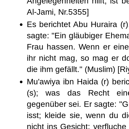
Angelegenheiten hilft, ist b
Al-Jami, Nr.5355]
Es berichtet Abu Huraira (r
sagte: "Ein gläubiger Ehema
Frau hassen. Wenn er ein
ihr nicht mag, so mag er do
die ihm gefällt." (Muslim) [R
Mu'awiya ibn Haida (r) beri
(s); was das Recht ei
gegenüber sei. Er sagte: "G
isst; kleide sie, wenn du di
nicht ins Gesicht; verfluche