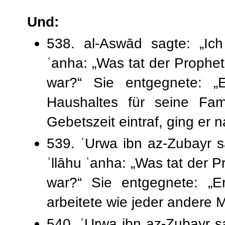
Und:
538. al-Aswād sagte: „Ich
ʿanha: „Was tat der Prophet ﷺ, wenn er mit seiner Famil
war?“ Sie entgegnete: 
Haushaltes für seine Fam
Gebetszeit eintraf, ging er 
539. ʿUrwa ibn az-Zubayr sa
ʾllāhu ʿanha: „Was tat der Prophet ﷺ, während
war?“ Sie entgegnete: „E
arbeitete wie jeder andere 
540. ʿUrwa ibn az-Zubayr sa