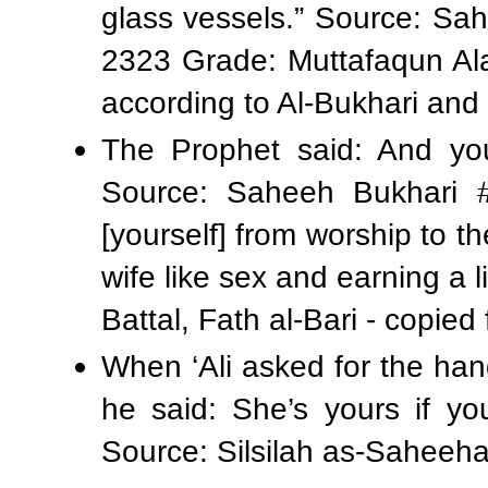
glass vessels.” Source: Sa
2323 Grade: Muttafaqun Ala
according to Al-Bukhari and
The Prophet said: And you
Source: Saheeh Bukhari #
[yourself] from worship to th
wife like sex and earning a li
Battal, Fath al-Bari -
copied 
When ‘Ali asked for the han
he said: She’s yours if yo
Source: Silsilah as-Saheeh