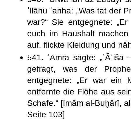
ʾllāhu ʿanha: „Was tat der Prophet ﷺ, während
war?“ Sie entgegnete: „Er
euch im Haushalt machen 
auf, flickte Kleidung und näh
541. ʿAmra sagte: „ʿĀʾiša 
gefragt, was der Prophet ﷺ zuhause mache?
entgegnete: „Er war ein 
entfernte die Flöhe aus s
Schafe.“ [Imām al-Buḫārī, al
Seite 103]