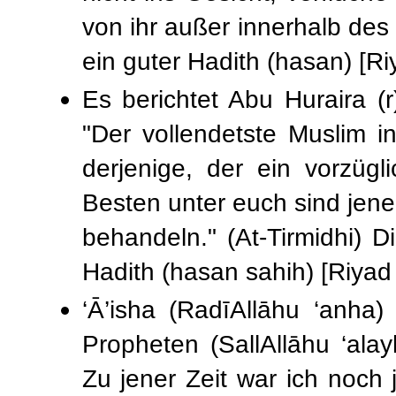
von ihr außer innerhalb des
ein guter Hadith (hasan) [Ri
Es berichtet Abu Huraira (r
"Der vollendetste Muslim i
derjenige, der ein vorzüg
Besten unter euch sind jene
behandeln." (At-Tirmidhi) D
Hadith (hasan sahih) [Riyad 
‘Ā’isha (RadīAllāhu ‘anha)
Propheten (SallAllāhu ‘ala
Zu jener Zeit war ich noch